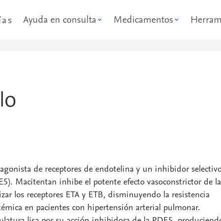
Ayuda en consulta
Medicamentos
Herram
ías
lo
gonista de receptores de endotelina y un inhibidor selectiv
E5). Macitentan inhibe el potente efecto vasoconstrictor de la
zar los receptores ETA y ETB, disminuyendo la resistencia
témica en pacientes con hipertensión arterial pulmonar.
sculatura lisa por su acción inhibidora de la PDE5, produciend