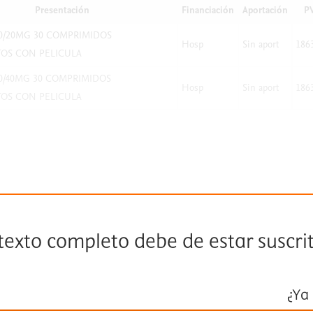
Presentación
Financiación
Aportación
P
0/20MG 30 COMPRIMIDOS
Hosp
Sin aport
186
OS CON PELICULA
0/40MG 30 COMPRIMIDOS
Hosp
Sin aport
186
OS CON PELICULA
 texto completo debe de estar suscri
¿Ya 