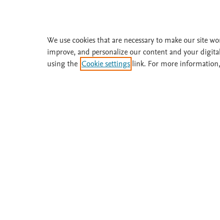
Suscríbase a
Fisterra
We use cookies that are necessary to make our site wo
Solicite una prueba gratuita
improve, and personalize our content and your digita
using the
Cookie settings
link. For more information,
¿Necesita ayuda o más información? Llame 
Acerca de
Suscríbase
Fisterra
Instituciones
Metodología
Prueba gratis
Comité
Boletines