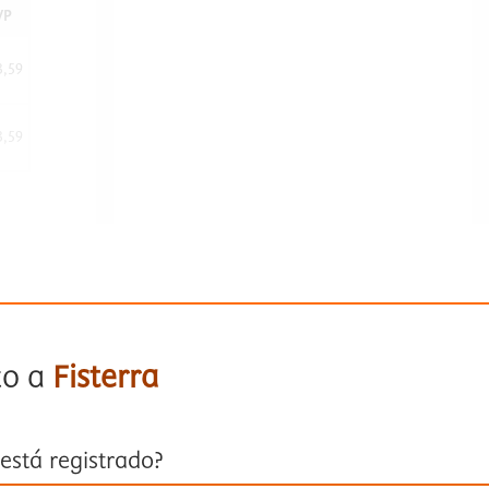
VP
3,59
3,59
to a
Fisterra
está registrado?