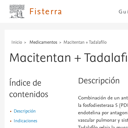
...
Fisterra
Gu
Inicio
Medicamentos
Macitentan + Tadalafilo
Macitentan + Tadalafi
Descripción
Índice de
contenidos
Combinación de un anta
la fosfodiesterasa 5 (PD
Descripción
endotelina por antagoni
vascular pulmonar y sis
Indicaciones
Tadalafilo relaja la mu