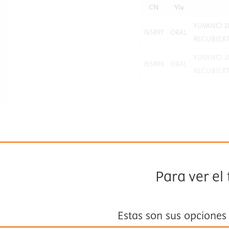
CN
Vía
YUVANCI 1
765897
ORAL
RECUBIERT
YUVANCI 1
765898
ORAL
RECUBIERT
Para ver el
Estas son sus opciones