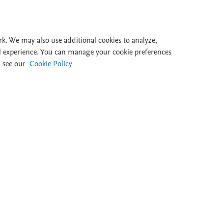
Inicie ses
Id
rk. We may also use additional cookies to analyze,
l experience. You can manage your cookie preferences
 see our
Cookie Policy
al 932 415 960
Destacados
Ayuda
Guías clínicas
FAQ's
Dietas
Atención al cl
Medicamentos
Salir