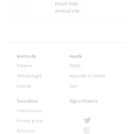
POLVO PARA
INHALACION
Acerca de
Ayuda
Fisterra
FAQ's
Metodología
Atención al cliente
Comité
Salir
Suscríbase
Siga a Fisterra
Instituciones
Síguenos en Twitter
Prueba gratis
Suscríbete para recibir la
Boletines