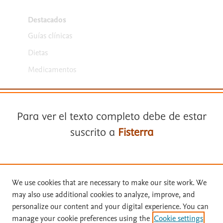
Destacados
Guías clínicas
Dietas
Medicamentos
Para ver el texto completo debe de estar
suscrito a
Fisterra
Términos y condiciones
Suscríbase a
Fisterra
Política de privacidad
We use cookies that are necessary to make our site work. We
may also use additional cookies to analyze, improve, and
Copyright ©
2026
Elsevier España SLU, sus licenciantes y
Solicite una prueba gratuita
personalize our content and your digital experience. You can
colaboradores. Se reservan todos los derechos, incluidos los de minería
manage your cookie preferences using the
Cookie settings
de texto y datos, entrenamiento de IA y tecnologías similares. Página