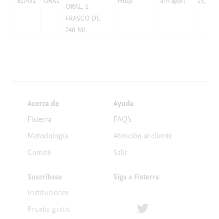
817452
ORAL
Hosp
Sin aport
13,07
ORAL, 1
FRASCO DE
240 ML
Acerca de
Ayuda
Fisterra
FAQ's
Metodología
Atención al cliente
Comité
Salir
Suscríbase
Siga a Fisterra
Instituciones
Síguenos en Twitter
Prueba gratis
Suscríbete para recibir la