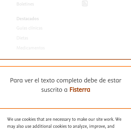
Boletines
Destacados
Guías clínicas
Dietas
Medicamentos
Para ver el texto completo debe de estar
suscrito a
Fisterra
Términos y condiciones
Suscríbase a
Fisterra
Política de privacidad
We use cookies that are necessary to make our site work. We
Copyright ©
2026
Elsevier España SLU, sus licenciantes y
may also use additional cookies to analyze, improve, and