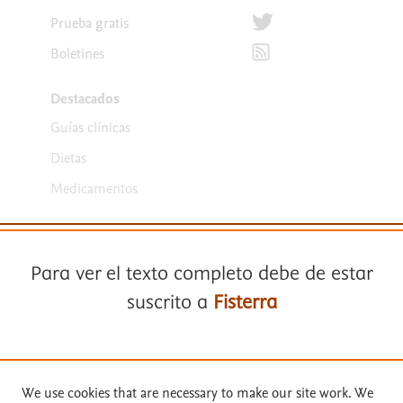
Síguenos en Twitter
Prueba gratis
Suscríbete para recibir la
Boletines
Destacados
Guías clínicas
Dietas
Medicamentos
Para ver el texto completo debe de estar
suscrito a
Fisterra
Términos y condiciones
Suscríbase a
Fisterra
Política de privacidad
We use cookies that are necessary to make our site work. We