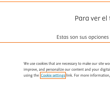
Para ver el
Estas son sus opciones
Suscríbase a
Fisterra
We use cookies that are necessary to make our site wo
Solicite una prueba gratuita
improve, and personalize our content and your digita
using the
Cookie settings
link. For more information,
¿Necesita ayuda o más información? Llame 