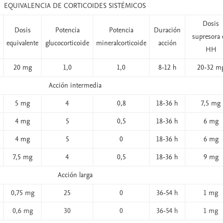
EQUIVALENCIA DE CORTICOIDES SISTÉMICOS
Dosis
Dosis
Potencia
Potencia
Duración
supresora 
equivalente
glucocorticoide
mineralcorticoide
acción
HH
20 mg
1,0
1,0
8-12 h
20-32 m
Acción intermedia
5 mg
4
0,8
18-36 h
7,5 mg
4 mg
5
0,5
18-36 h
6 mg
4 mg
5
0
18-36 h
6 mg
7,5 mg
4
0,5
18-36 h
9 mg
Acción larga
0,75 mg
25
0
36-54 h
1 mg
0,6 mg
30
0
36-54 h
1 mg