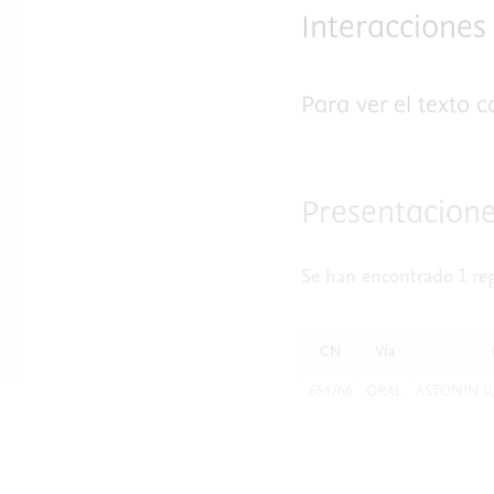
Interacciones
Para ver el texto 
Presentacione
Se han encontrado 1 reg
CN
Vía
654766
ORAL
ASTONIN 0