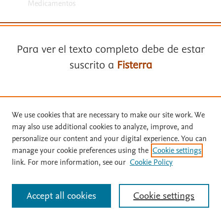
Medicamentos
Para ver el texto completo debe de estar
suscrito a
Fisterra
Términos y condiciones
Suscríbase a
Fisterra
Política de privacidad
We use cookies that are necessary to make our site work. We
may also use additional cookies to analyze, improve, and
Copyright ©
2026
Elsevier España SLU, sus licenciantes y
Solicite una prueba gratuita
personalize our content and your digital experience. You can
colaboradores. Se reservan todos los derechos, incluidos los de minería
manage your cookie preferences using the
Cookie settings
de texto y datos, entrenamiento de IA y tecnologías similares. Página
link. For more information, see our
Cookie Policy
actualizada en: .
Inicie sesión con su cuenta personal
Este sitio utiliza cookies.
Cookie settings
Accept all cookies
Cookie settings
Identificarse