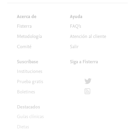
Acerca de
Ayuda
Fisterra
FAQ's
Metodología
Atención al cliente
Comité
Salir
Suscríbase
Siga a Fisterra
Instituciones
Síguenos en Twitter
Prueba gratis
Suscríbete para recibir la
Boletines
Destacados
Guías clínicas
Dietas