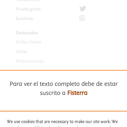
Síguenos en Twitter
Prueba gratis
Suscríbete para recibir la
Boletines
Destacados
Guías clínicas
Dietas
Medicamentos
Para ver el texto completo debe de estar
suscrito a
Fisterra
Términos y condiciones
Suscríbase a
Fisterra
We use cookies that are necessary to make our site work. We
Política de privacidad