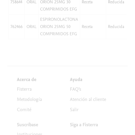
758644
ORAL
ORION 25MG 30
Receta
Reducida
2,
COMPRIMIDOS EFG
ESPIRONOLACTONA
762466
ORAL
ORION 25MG 50
Receta
Reducida
2,
COMPRIMIDOS EFG
Acerca de
Ayuda
Fisterra
FAQ's
Metodología
Atención al cliente
Comité
Salir
Suscríbase
Siga a Fisterra
Instituciones