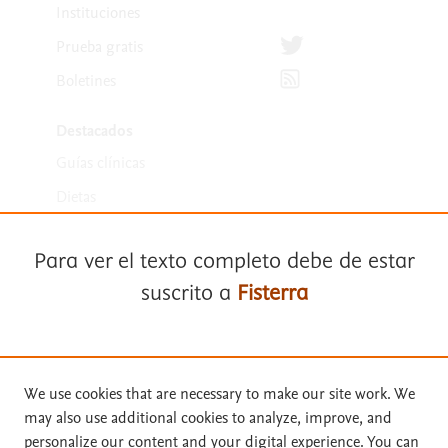
Instituciones
Síguenos en Twitter
Prueba gratis
Suscríbete para recibir la
Boletines
Destacados
Guías clínicas
Dietas
Medicamentos
Para ver el texto completo debe de estar
suscrito a
Fisterra
Suscríbase a
Fisterra
We use cookies that are necessary to make our site work. We
may also use additional cookies to analyze, improve, and
Términos y condiciones
Solicite una prueba gratuita
personalize our content and your digital experience. You can