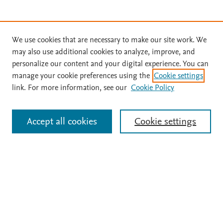
Suscríbase a
Fisterra
We use cookies that are necessary to make our site work. We
may also use additional cookies to analyze, improve, and
Solicite una prueba gratuita
personalize our content and your digital experience. You can
manage your cookie preferences using the
Cookie settings
Términos y condiciones
link. For more information, see our
Cookie Policy
Inicie sesión con su cuenta personal
Política de privacidad
Copyright ©
2026
Elsevier España SLU, sus licenciantes y
Accept all cookies
Cookie settings
Identificarse
colaboradores. Se reservan todos los derechos, incluidos los de minería
de texto y datos, entrenamiento de IA y tecnologías similares. Página
actualizada en: .
Este sitio utiliza cookies.
Cookie settings