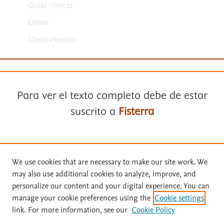
Guías clínicas
Dietas
Medicamentos
Para ver el texto completo debe de estar
suscrito a
Fisterra
Términos y condiciones
Suscríbase a
Fisterra
Política de privacidad
We use cookies that are necessary to make our site work. We
Copyright ©
2026
Elsevier España SLU, sus licenciantes y
may also use additional cookies to analyze, improve, and
colaboradores. Se reservan todos los derechos, incluidos los de minería
Solicite una prueba gratuita
personalize our content and your digital experience. You can
de texto y datos, entrenamiento de IA y tecnologías similares. Página
manage your cookie preferences using the
Cookie settings
actualizada en: .
link. For more information, see our
Cookie Policy
Este sitio utiliza cookies.
Cookie settings
Inicie sesión con su cuenta personal