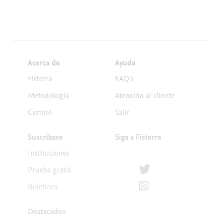
Acerca de
Ayuda
Fisterra
FAQ's
Metodología
Atención al cliente
Comité
Salir
Suscríbase
Siga a Fisterra
Instituciones
Síguenos en Twitter
Prueba gratis
Suscríbete para recibir la
Boletines
Destacados