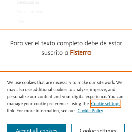
Destacados
Guías clínicas
Dietas
Medicamentos
Para ver el texto completo debe de estar
suscrito a
Fisterra
Suscríbase a
Fisterra
We use cookies that are necessary to make our site work. We
Términos y condiciones
may also use additional cookies to analyze, improve, and
Solicite una prueba gratuita
personalize our content and your digital experience. You can
Política de privacidad
manage your cookie preferences using the
Cookie settings
Copyright ©
2026
Elsevier España SLU, sus licenciantes y
link. For more information, see our
Cookie Policy
Inicie sesión con su cuenta personal
colaboradores. Se reservan todos los derechos, incluidos los de minería
de texto y datos, entrenamiento de IA y tecnologías similares. Página
actualizada en: Página actualizada en: 31/07/2026.
Accept all cookies
Cookie settings