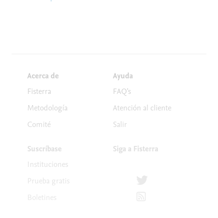
Acerca de
Ayuda
Fisterra
FAQ's
Metodología
Atención al cliente
Comité
Salir
Suscríbase
Siga a Fisterra
Instituciones
Síguenos en Twitter
Prueba gratis
Suscríbete para recibir la
Boletines