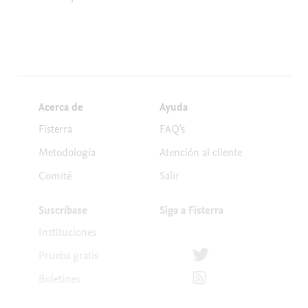
Acerca de
Ayuda
Fisterra
FAQ's
Metodología
Atención al cliente
Comité
Salir
Suscríbase
Siga a Fisterra
Instituciones
Síguenos en Twitter
Prueba gratis
Suscríbete para recibir la
Boletines