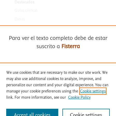
Destacados
Guías clínicas
Dietas
Medicamentos
Para ver el texto completo debe de estar
suscrito a
Fisterra
Suscríbase a
Fisterra
We use cookies that are necessary to make our site work. We
Términos y condiciones
may also use additional cookies to analyze, improve, and
Solicite una prueba gratuita
personalize our content and your digital experience. You can
Política de privacidad
manage your cookie preferences using the
Cookie settings
Copyright ©
2026
Elsevier España SLU, sus licenciantes y
link. For more information, see our
Cookie Policy
Inicie sesión con su cuenta personal
colaboradores. Se reservan todos los derechos, incluidos los de minería
de texto y datos, entrenamiento de IA y tecnologías similares. Página
actualizada en: Página actualizada en: 31/07/2026.
Accept all cookies
Cookie settings