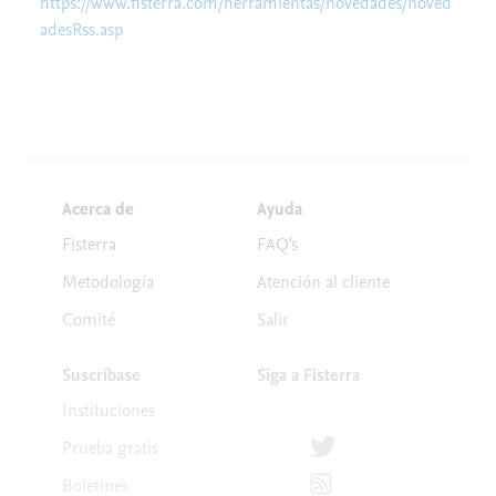
https://www.fisterra.com/herramientas/novedades/noved
adesRss.asp
Acerca de
Ayuda
Fisterra
FAQ's
Metodología
Atención al cliente
Comité
Salir
Suscríbase
Siga a Fisterra
Instituciones
Síguenos en Twitter
Prueba gratis
Suscríbete para recibir la
Boletines