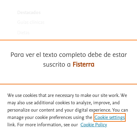
Destacados
Guías clínicas
Dietas
Medicamentos
Para ver el texto completo debe de estar
suscrito a
Fisterra
Suscríbase a
Fisterra
We use cookies that are necessary to make our site work. We
Términos y condiciones
may also use additional cookies to analyze, improve, and
Solicite una prueba gratuita
personalize our content and your digital experience. You can
Política de privacidad
manage your cookie preferences using the
Cookie settings
Copyright ©
2026
Elsevier España SLU, sus licenciantes y
link. For more information, see our
Cookie Policy
Inicie sesión con su cuenta personal
colaboradores. Se reservan todos los derechos, incluidos los de minería
de texto y datos, entrenamiento de IA y tecnologías similares. Página