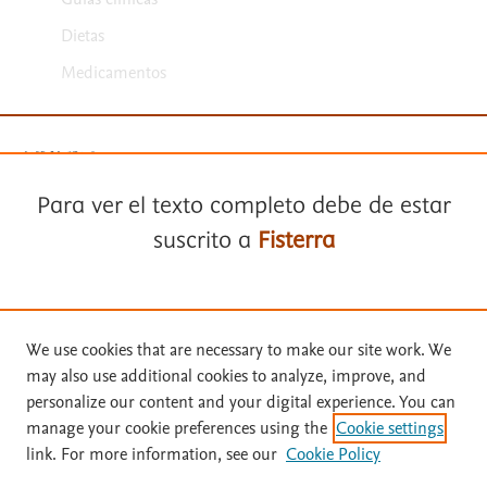
Dietas
Medicamentos
Para ver el texto completo debe de estar
suscrito a
Fisterra
Términos y condiciones
Política de privacidad
Suscríbase a
Fisterra
We use cookies that are necessary to make our site work. We
Copyright ©
2026
Elsevier España SLU, sus licenciantes y
may also use additional cookies to analyze, improve, and
colaboradores. Se reservan todos los derechos, incluidos los de minería
Solicite una prueba gratuita
personalize our content and your digital experience. You can
de texto y datos, entrenamiento de IA y tecnologías similares. Página
manage your cookie preferences using the
Cookie settings
actualizada en: .
link. For more information, see our
Cookie Policy
Este sitio utiliza cookies.
Cookie settings
Inicie sesión con su cuenta personal