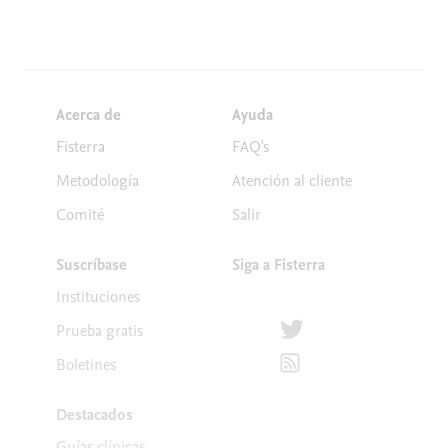
Acerca de
Ayuda
Fisterra
FAQ's
Metodología
Atención al cliente
Comité
Salir
Suscríbase
Siga a Fisterra
Instituciones
Síguenos en Twitter
Prueba gratis
Suscríbete para recibir la
Boletines
Destacados
Guías clínicas