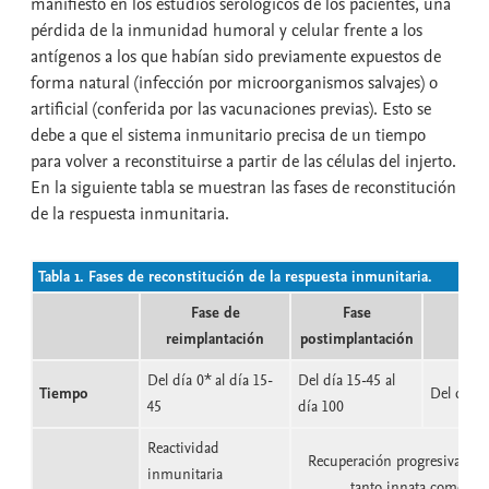
manifiesto en los estudios serológicos de los pacientes, una
pérdida de la inmunidad humoral y celular frente a los
antígenos a los que habían sido previamente expuestos de
forma natural (infección por microorganismos salvajes) o
artificial (conferida por las vacunaciones previas). Esto se
debe a que el sistema inmunitario precisa de un tiempo
para volver a reconstituirse a partir de las células del injerto.
En la siguiente tabla se muestran las fases de reconstitución
de la respuesta inmunitaria.
Tabla 1. Fases de reconstitución de la respuesta inmunitaria.
Fase de
Fase
Fa
reimplantación
postimplantación
Del día 0* al día 15-
Del día 15-45 al
Tiempo
Del día 1
45
día 100
Reactividad
Recuperación progresiva de 
inmunitaria
tanto innata como ada