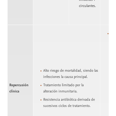
esta
circulantes.
inv
CD4
Eda
la 
pac
del
Alto riesgo de mortalidad, siendo las
infecciones la causa principal.
Repercusión
Tratamiento limitado por la
clínica
alteración inmunitaria.
Resistencia antibiótica derivada de
sucesivos ciclos de tratamiento.