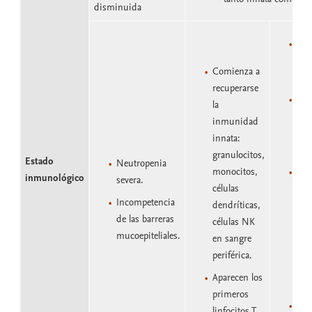
disminuida
Ini
inm
Comienza a
y h
recuperarse
Rec
la
com
inmunidad
cel
innata:
mes
granulocitos,
Estado
Neutropenia
monocitos,
Au
inmunológico
severa.
células
sign
Incompetencia
dendríticas,
de las barreras
células NK
mucoepiteliales.
en sangre
periférica.
Aparecen los
primeros
Al 
linfocitos T