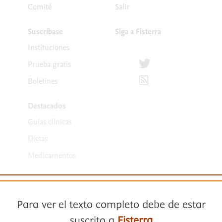
Comité
Salir
Suscríbase
Siga a Fisterra
Instituciones
Síguenos en Twitter
Prueba gratis
Suscríbete para recibir la
Boletines
Destacados
Guías clínicas
Dietas
Medicamentos
Para ver el texto completo debe de estar
suscrito a
Fisterra