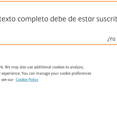
 texto completo debe de estar suscri
¿Ya 
Inicie ses
Id
rk. We may also use additional cookies to analyze,
l experience. You can manage your cookie preferences
 see our
Cookie Policy
al 932 415 960