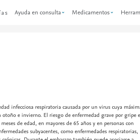
Ayuda en consulta
Medicamentos
Herram
ías
dad infecciosa respiratoria causada por un virus cuya máxim
n otoño e invierno. El riesgo de enfermedad grave por gripe 
meses de edad, en mayores de 65 años y en personas con
fermedades subyacentes, como enfermedades respiratorias,
s crónicas. Durante el embarazo también puede asociarse a