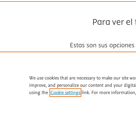
Para ver el
Estas son sus opciones
Suscríbase a
Fisterra
We use cookies that are necessary to make our site wo
Solicite una prueba gratuita
improve, and personalize our content and your digita
using the
Cookie settings
link. For more information,
¿Necesita ayuda o más información? Llame 