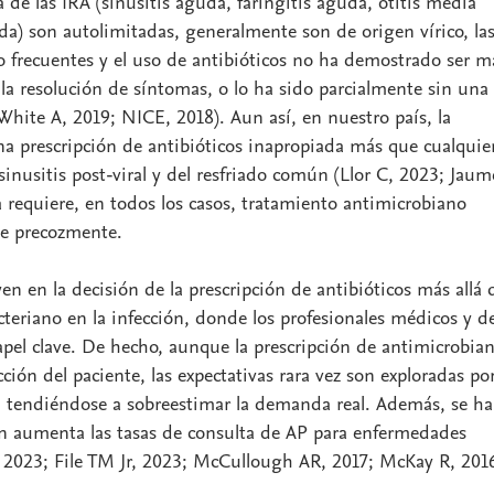
 de las IRA (sinusitis aguda, faringitis aguda, otitis media
a) son autolimitadas, generalmente son de origen vírico, la
 frecuentes y el uso de antibióticos no ha demostrado ser m
 la resolución de síntomas, o lo ha sido parcialmente sin una
 (White A, 2019; NICE, 2018). Aun así, en nuestro país, la
a prescripción de antibióticos inapropiada más que cualquie
sinusitis post-viral y del resfriado común (Llor C, 2023; Jaum
 requiere, en todos los casos, tratamiento antimicrobiano
se precozmente.
yen en la decisión de la prescripción de antibióticos más allá 
cteriano en la infección, donde los profesionales médicos y d
pel clave. De hecho, aunque la prescripción de antimicrobia
cción del paciente, las expectativas rara vez son exploradas por
s, tendiéndose a sobreestimar la demanda real. Además, se ha
ón aumenta las tasas de consulta de AP para enfermedades
2023; File TM Jr, 2023; McCullough AR, 2017; McKay R, 201