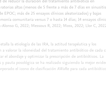
d de reducir la duración del tratamiento antibiótico en
iratorias altas (menos de 5 frente a más de 7 días en sinusitis
e EPOC; más de 25 ensayos clínicos aleatorizados) y bajas
umonía comunitaria versus 7 o hasta 14 días; 14 ensayos clíni
a-Alonso G, 2022; Messous R, 2022; Moss, 2022; Llor C, 202
talla la etiología de las IRA, la actitud terapéutica y los
a valorar la idoneidad del tratamiento antibiótico de cada c
ar el abordaje y optimizar la prescripción de antibióticos. La
os y pauta posológica se ha realizado siguiendo la mejor evide
orporado el icono de clasificación AWaRe para cada antibiótico