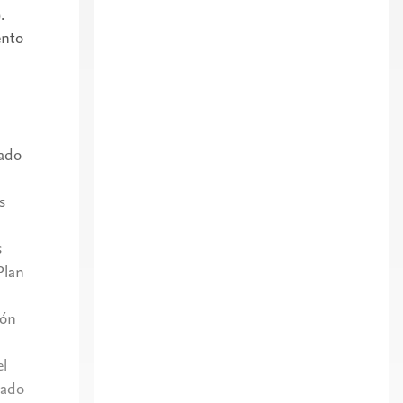
.
ento
zado
s
s
Plan
ión
el
rado