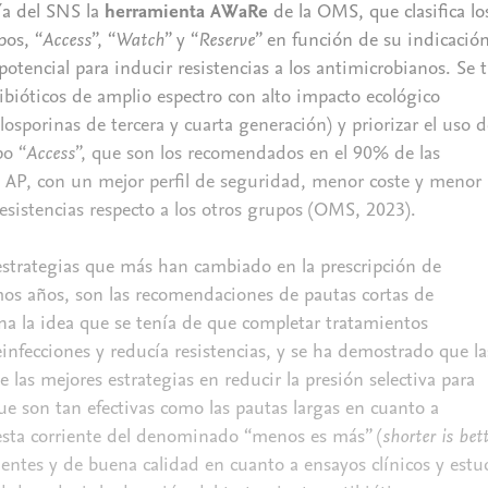
ía del SNS la
herramienta AWaRe
de la OMS, que clasifica lo
pos, “
Access
”, “
Watch
” y “
Reserve
” en función de su indicación
potencial para inducir resistencias a los antimicrobianos. Se t
ntibióticos de amplio espectro con alto impacto ecológico
losporinas de tercera y cuarta generación) y priorizar el uso d
po “
Access
”, que son los recomendados en el 90% de las
 AP, con un mejor perfil de seguridad, menor coste y menor
resistencias respecto a los otros grupos (OMS, 2023).
 estrategias que más han cambiado en la prescripción de
imos años, son las recomendaciones de pautas cortas de
a la idea que se tenía de que completar tratamientos
infecciones y reducía resistencias, y se ha demostrado que la
 las mejores estrategias en reducir la presión selectiva para
que son tan efectivas como las pautas largas en cuanto a
 esta corriente del denominado “menos es más” (
shorter is bet
cientes y de buena calidad en cuanto a ensayos clínicos y estu