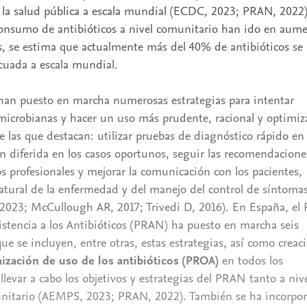
la salud pública a escala mundial (ECDC, 2023; PRAN, 2022)
consumo de antibióticos a nivel comunitario han ido en aum
s, se estima que actualmente más del 40% de antibióticos se
cuada a escala mundial.
 han puesto en marcha numerosas estrategias para intentar
s microbianas y hacer un uso más prudente, racional y optimi
re las que destacan: utilizar pruebas de diagnóstico rápido en
ión diferida en los casos oportunos, seguir las recomendacione
os profesionales y mejorar la comunicación con los pacientes,
atural de la enfermedad y del manejo del control de síntoma
23; McCullough AR, 2017; Trivedi D, 2016). En España, el 
sistencia a los Antibióticos (PRAN) ha puesto en marcha seis
que se incluyen, entre otras, estas estrategias, así como creac
ización de uso de los antibióticos (PROA)
en todos los
llevar a cabo los objetivos y estrategias del PRAN tanto a niv
nitario (AEMPS, 2023; PRAN, 2022). También se ha incorpo