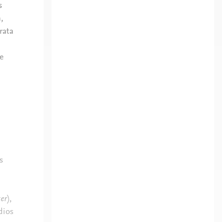
s
,
rata
e
s
ter
),
dios