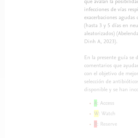
que avalan la posibilida
infecciones de vías resp
exacerbaciones agudas d
(hasta 3 y 5 días en ne
aleatorizados) (Abelend
Dinh A, 2023).
En la presente guía se de
comentarios que ayudan 
con el objetivo de mejor
selección de antibiótic
disponible y se han inc
A
: Access
W
: Watch
R
: Reserve