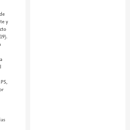
 de
te y
cto
19).
a
 a
l
MPS,
or
ias