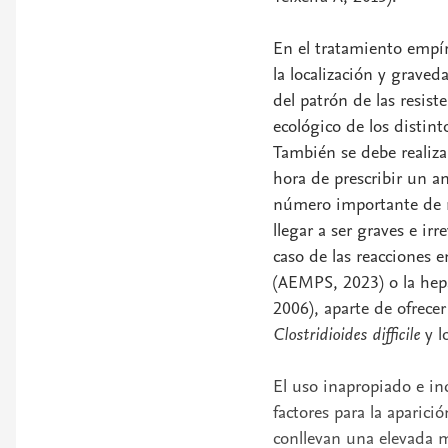
En el tratamiento empíri
la localización y grave
del patrón de las resist
ecológico de los distin
También se debe realizar
hora de prescribir un a
número importante de r
llegar a ser graves e ir
caso de las reacciones 
(AEMPS, 2023) o la hepa
2006), aparte de ofrecer
Clostridioides difficile
y l
El uso inapropiado e in
factores para la aparici
conllevan una elevada m