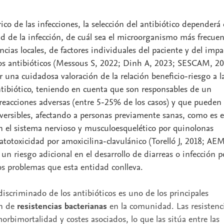
co de las infecciones, la selección del antibiótico dependerá
dad de la infección, de cuál sea el microorganismo más frecuen
encias locales, de factores individuales del paciente y del impa
tos antibióticos (Messous S, 2022; Dinh A, 2023; SESCAM, 20
 una cuidadosa valoración de la relación beneficio-riesgo a l
ntibiótico, teniendo en cuenta que son responsables de un
eacciones adversas (entre 5-25% de los casos) y que pueden
reversibles, afectando a personas previamente sanas, como es e
en el sistema nervioso y musculoesquelético por quinolonas
totoxicidad por amoxicilina-clavulánico (Torelló J, 2018; AE
 un riesgo adicional en el desarrollo de diarreas o infección p
os problemas que esta entidad conlleva.
discriminado de los antibióticos es uno de los principales
ón de
resistencias bacterianas
en la comunidad. Las resistenc
orbimortalidad y costes asociados, lo que las sitúa entre las