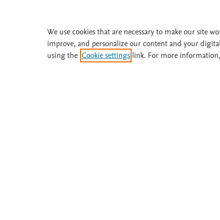
Suscríbase a
Fisterra
We use cookies that are necessary to make our site wo
Solicite una prueba gratuita
improve, and personalize our content and your digita
using the
Cookie settings
link. For more information,
¿Necesita ayuda o más información? Llame 
Acerca de
Suscríbase
Fisterra
Instituciones
Metodología
Prueba gratis
Comité
Boletines