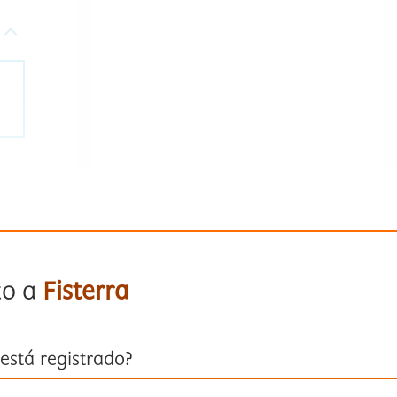
to a
Fisterra
está registrado?
ión con su cuenta personal