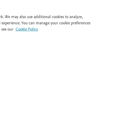
Id
rk. We may also use additional cookies to analyze,
l experience. You can manage your cookie preferences
 see our
Cookie Policy
al 932 415 960
Destacados
Ayuda
Guías clínicas
FAQ's
Dietas
Atención al cl
Medicamentos
Salir