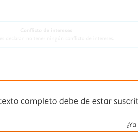
Conflicto de intereses
es declaran no tener ningún conflicto de intereses.
 texto completo debe de estar suscri
¿Ya 
Inicie ses