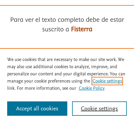
Para ver el texto completo debe de estar
suscrito a
Fisterra
Términos y condiciones
Suscríbase a
Fisterra
We use cookies that are necessary to make our site work. We
Política de privacidad
may also use additional cookies to analyze, improve, and
Solicite una prueba gratuita
Copyright ©
2026
Elsevier España SLU, sus licenciantes y
personalize our content and your digital experience. You can
colaboradores. Se reservan todos los derechos, incluidos los de minería
manage your cookie preferences using the
Cookie settings
de texto y datos, entrenamiento de IA y tecnologías similares. Página
link. For more information, see our
Cookie Policy
actualizada en: .
Inicie sesión con su cuenta personal
Este sitio utiliza cookies.
Cookie settings
Accept all cookies
Cookie settings
Identificarse