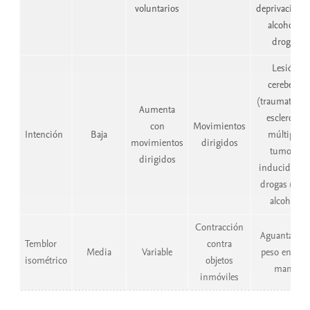
voluntarios
deprivación 
alcohol o
drogas
Lesión
cerebelar
(traumatismo
Aumenta
esclerosis
con
Movimientos
Intención
Baja
múltiple,
movimientos
dirigidos
tumor);
dirigidos
inducido po
drogas (litio,
alcohol)
Contracción
Aguantar un
Temblor
contra
Media
Variable
peso en una
isométrico
objetos
mano
inmóviles