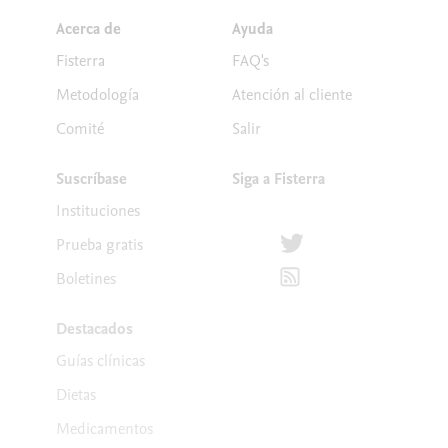
Acerca de
Ayuda
Fisterra
FAQ's
Metodología
Atención al cliente
Comité
Salir
Suscríbase
Siga a Fisterra
Instituciones
Síguenos en Twitter
Prueba gratis
Suscríbete para recibir la
Boletines
Destacados
Guías clínicas
Dietas
Medicamentos