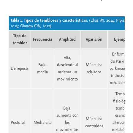
Tabla 1. Tipos de temblores y características.
(Elias WJ, 2014; Pipis M,
2013; Olanow CW, 2012)
Tipo de
Frecuencia
Amplitud
Aparición
Ejemplos
temblor
Enfermedad
Alta,
de Parkinson
Baja-
desciende al
Músculos
De reposo
parkinsonis
media
ordenar un
relajados
inducido po
movimiento
medicamento
Temblor
fisiológico,
Baja,
temblor
aumenta con
esencial,
Músculos
Postural
Media-alta
los
alteraciones
contraídos
movimientos
metabólicas,