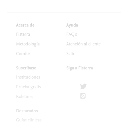
Acerca de
Ayuda
Fisterra
FAQ's
Metodología
Atención al cliente
Comité
Salir
Suscríbase
Siga a Fisterra
Instituciones
Síguenos en Twitter
Prueba gratis
Suscríbete para recibir la
Boletines
Destacados
Guías clínicas