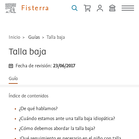
medicamentos,
Fisterra
técnicas
...
Inicio
Guías
Talla baja
Talla baja
Fecha de revisión:
23/06/2017
Guía
Índice de contenidos
¿De qué hablamos?
¿Cuándo estamos ante una talla baja idiopática?
¿Cómo debemos abordar la talla baja?
¿Qué seguimiento es necesario en el niño con talla