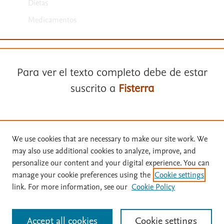
Dietas
Medicamentos
Para ver el texto completo debe de estar
suscrito a
Fisterra
Términos y condiciones
Suscríbase a
Fisterra
Política de privacidad
We use cookies that are necessary to make our site work. We
may also use additional cookies to analyze, improve, and
Copyright ©
2026
Elsevier España SLU, sus licenciantes y
Solicite una prueba gratuita
personalize our content and your digital experience. You can
colaboradores. Se reservan todos los derechos, incluidos los de minería
de texto y datos, entrenamiento de IA y tecnologías similares. Página
manage your cookie preferences using the
Cookie settings
actualizada en: .
link. For more information, see our
Cookie Policy
Inicie sesión con su cuenta personal
Este sitio utiliza cookies.
Cookie settings
Accept all cookies
Cookie settings