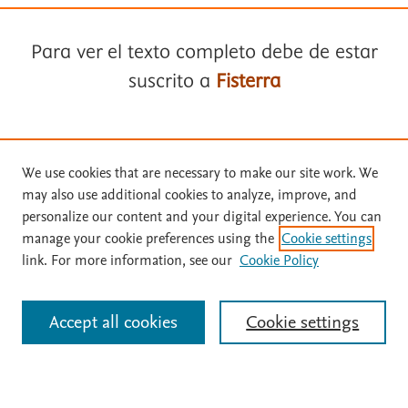
Para ver el texto completo debe de estar
suscrito a
Fisterra
Términos y condiciones
Suscríbase a
Fisterra
We use cookies that are necessary to make our site work. We
Política de privacidad
may also use additional cookies to analyze, improve, and
Solicite una prueba gratuita
personalize our content and your digital experience. You can
Copyright ©
2026
Elsevier España SLU, sus licenciantes y
manage your cookie preferences using the
Cookie settings
colaboradores. Se reservan todos los derechos, incluidos los de minería
de texto y datos, entrenamiento de IA y tecnologías similares. Página
link. For more information, see our
Cookie Policy
Inicie sesión con su cuenta personal
actualizada en: .
Este sitio utiliza cookies.
Cookie settings
Accept all cookies
Cookie settings
Identificarse