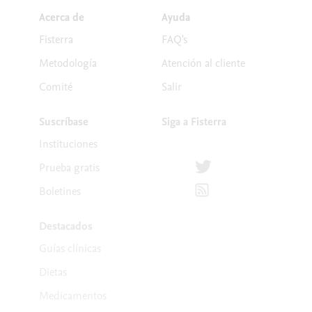
Acerca de
Ayuda
Fisterra
FAQ's
Metodología
Atención al cliente
Comité
Salir
Suscríbase
Siga a Fisterra
Instituciones
Síguenos en Twitter
Prueba gratis
Suscríbete para recibir la
Boletines
Destacados
Guías clínicas
Dietas
Medicamentos