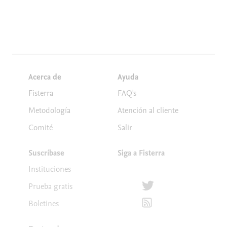
Acerca de
Ayuda
Fisterra
FAQ's
Metodología
Atención al cliente
Comité
Salir
Suscríbase
Siga a Fisterra
Instituciones
Síguenos en Twitter
Prueba gratis
Suscríbete para recibir la
Boletines