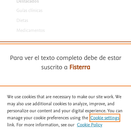
Destacados
Guías clínicas
Dietas
Medicamentos
Para ver el texto completo debe de estar
suscrito a
Fisterra
Términos y condiciones
Suscríbase a
Fisterra
Política de privacidad
We use cookies that are necessary to make our site work. We
may also use additional cookies to analyze, improve, and
Copyright ©
2026
Elsevier España SLU, sus licenciantes y
Solicite una prueba gratuita
personalize our content and your digital experience. You can
colaboradores. Se reservan todos los derechos, incluidos los de minería
manage your cookie preferences using the
Cookie settings
de texto y datos, entrenamiento de IA y tecnologías similares. Página
link. For more information, see our
Cookie Policy
actualizada en: .
Inicie sesión con su cuenta personal