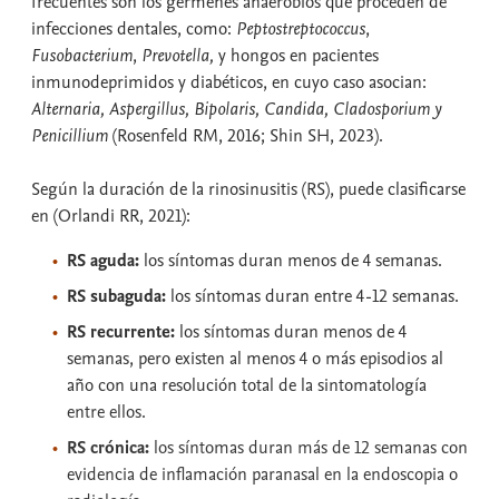
frecuentes son los gérmenes anaerobios que proceden de
infecciones dentales, como:
Peptostreptococcus
,
Fusobacterium
,
Prevotella,
y hongos en pacientes
inmunodeprimidos y diabéticos, en cuyo caso asocian:
Alternaria, Aspergillus, Bipolaris, Candida, Cladosporium y
Penicillium
(Rosenfeld RM, 2016; Shin SH, 2023).
Según la duración de la rinosinusitis (RS), puede clasificarse
en (Orlandi RR, 2021):
RS aguda:
los síntomas duran menos de 4 semanas.
RS subaguda:
los síntomas duran entre 4-12 semanas.
RS recurrente:
los síntomas duran menos de 4
semanas, pero existen al menos 4 o más episodios al
año con una resolución total de la sintomatología
entre ellos.
RS crónica:
los síntomas duran más de 12 semanas con
evidencia de inflamación paranasal en la endoscopia o