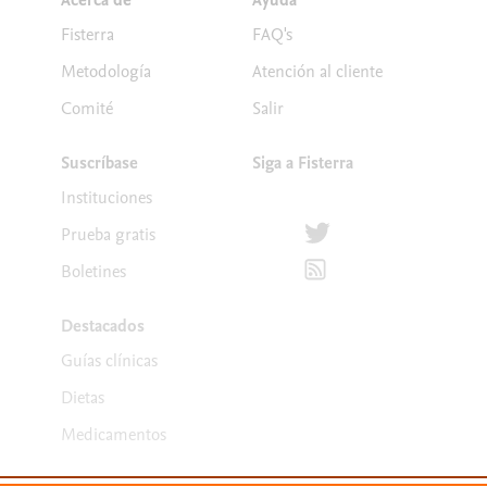
Acerca de
Ayuda
Fisterra
FAQ's
Metodología
Atención al cliente
Comité
Salir
Suscríbase
Siga a Fisterra
Instituciones
Síguenos en Twitter
Prueba gratis
Suscríbete para recibir la
Boletines
Destacados
Guías clínicas
Dietas
Medicamentos