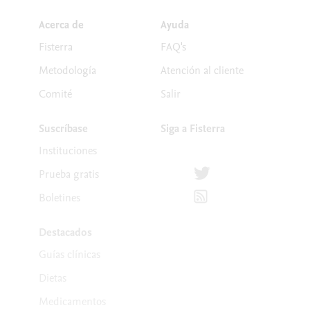
Acerca de
Ayuda
Fisterra
FAQ's
Metodología
Atención al cliente
Comité
Salir
Suscríbase
Siga a Fisterra
Instituciones
Síguenos en Twitter
Prueba gratis
Suscríbete para recibir la
Boletines
Destacados
Guías clínicas
Dietas
Medicamentos