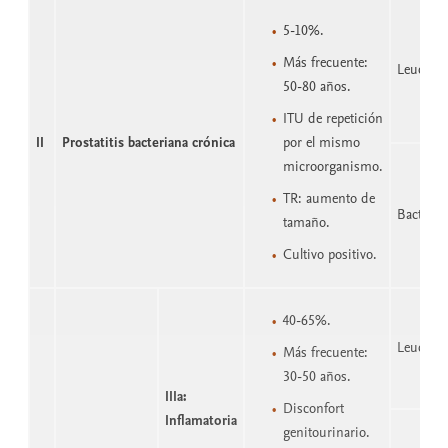
5-10%.
Más frecuente:
Leucocit
50-80 años.
ITU de repetición
II
Prostatitis bacteriana crónica
por el mismo
microorganismo.
TR: aumento de
Bacteria
tamaño.
Cultivo positivo.
40-65%.
Leucocit
Más frecuente:
30-50 años.
IIIa:
Disconfort
Inflamatoria
genitourinario.