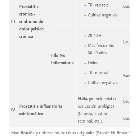
TR: variable.
Bacteria
Prostatitis
crónica -
Cultivo negativo.
III
síndrome de
dolor pélvico
20-40%.
crónico
Leucocit
Más frecuente:
30-40 años.
IIIb: No
inflamatoria
Dolor.
TR: normal.
Bacteria
Cultivo negativo.
Hallazgo incidental en
Leucocit
Prostatitis inflamatoria
evaluación urológica
IV
asintomática
(biopsia, líquido
Bacteria
seminal, etc.).
Modificación y unificación de tablas originales (Brooke Huffman G, 19