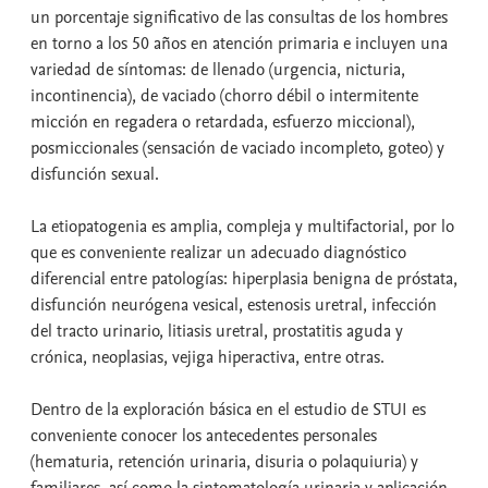
un porcentaje significativo de las consultas de los hombres
en torno a los 50 años en atención primaria e incluyen una
variedad de síntomas: de llenado (urgencia, nicturia,
incontinencia), de vaciado (chorro débil o intermitente
micción en regadera o retardada, esfuerzo miccional),
posmiccionales (sensación de vaciado incompleto, goteo) y
disfunción sexual.
La etiopatogenia es amplia, compleja y multifactorial, por lo
que es conveniente realizar un adecuado diagnóstico
diferencial entre patologías: hiperplasia benigna de próstata,
disfunción neurógena vesical, estenosis uretral, infección
del tracto urinario, litiasis uretral, prostatitis aguda y
crónica, neoplasias, vejiga hiperactiva, entre otras.
Dentro de la exploración básica en el estudio de STUI es
conveniente conocer los antecedentes personales
(hematuria, retención urinaria, disuria o polaquiuria) y
familiares, así como la sintomatología urinaria y aplicación