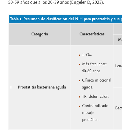
50-59 años que a los 20-39 años (Engeler D, 2023).
Tabla 1. Resumen de clasificación del NIH para prostatitis y sus princi
Categoría
Características
Masaje
1-5%.
Más frecuente:
Leucocit
40-60 años.
Clínica miccional
I
Prostatitis bacteriana aguda
aguda.
TR: dolor, calor.
Contraindicado
Bacteria
masaje
prostático.