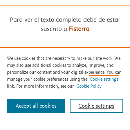
Para ver el texto completo debe de estar
suscrito a
Fisterra
Términos y condiciones
Suscríbase a
Fisterra
We use cookies that are necessary to make our site work. We
Política de privacidad
may also use additional cookies to analyze, improve, and
Solicite una prueba gratuita
personalize our content and your digital experience. You can
Copyright ©
2026
Elsevier España SLU, sus licenciantes y
manage your cookie preferences using the
Cookie settings
colaboradores. Se reservan todos los derechos, incluidos los de minería
de texto y datos, entrenamiento de IA y tecnologías similares. Página
link. For more information, see our
Cookie Policy
Inicie sesión con su cuenta personal
actualizada en: .
Este sitio utiliza cookies.
Cookie settings
Accept all cookies
Cookie settings
Identificarse