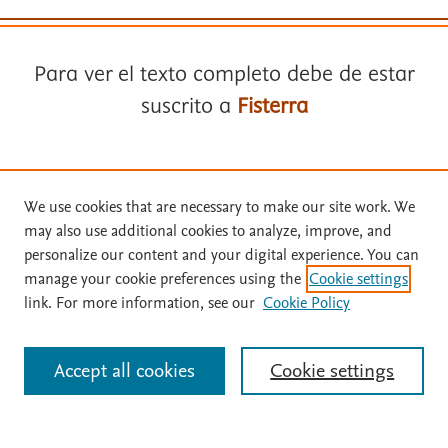
Para ver el texto completo debe de estar
suscrito a
Fisterra
Términos y condiciones
Suscríbase a
Fisterra
Política de privacidad
We use cookies that are necessary to make our site work. We
may also use additional cookies to analyze, improve, and
Copyright ©
2026
Elsevier España SLU, sus licenciantes y
Solicite una prueba gratuita
personalize our content and your digital experience. You can
colaboradores. Se reservan todos los derechos, incluidos los de minería
manage your cookie preferences using the
Cookie settings
de texto y datos, entrenamiento de IA y tecnologías similares. Página
link. For more information, see our
Cookie Policy
actualizada en: .
Inicie sesión con su cuenta personal
Este sitio utiliza cookies.
Cookie settings
Accept all cookies
Cookie settings
Identificarse