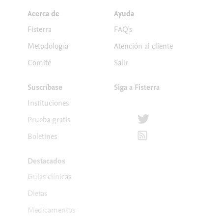
Acerca de
Ayuda
Fisterra
FAQ's
Metodología
Atención al cliente
Comité
Salir
Suscríbase
Siga a Fisterra
Instituciones
Síguenos en Twitter
Prueba gratis
Suscríbete para recibir la
Boletines
Destacados
Guías clínicas
Dietas
Medicamentos