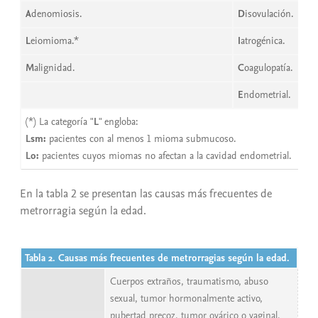
A
denomiosis.
D
isovulación.
L
eiomioma.*
I
atrogénica.
M
alignidad.
C
oagulopatía.
E
ndometrial.
(*) La categoría "
L
" engloba:
Lsm:
pacientes con al menos 1 mioma submucoso.
Lo:
pacientes cuyos miomas no afectan a la cavidad endometrial.
En la tabla 2 se presentan las causas más frecuentes de
metrorragia según la edad.
Tabla 2. Causas más frecuentes de metrorragias según la edad.
Cuerpos extraños, traumatismo, abuso
sexual, tumor hormonalmente activo,
pubertad precoz, tumor ovárico o vaginal,