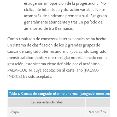
estrógenos sin oposición de la progesterona. No
cíclica, de intensidad y duración variable. No se
acompaña de síndrome premenstrual. Sangrado
generalmente abundante y tras un período de
amenorrea de 6 a 8 semanas.
Como resultado de consensos internacionales se ha hecho
un sistema de clasificación de los 2 grandes grupos de
causas de sangrado uterino anormal (abarcando sangrado
menstrual abundante y metrorragia) no relacionado con la
gestación, este sistema viene definido por el acrónimo
PALM-COEIN, cuya adaptación al castellano (PALMA-
ÍNDICE) ha sido aceptada:
Tabla 1. Causas de sangrado uterino anormal (sangrado menstrual ab
Causas estructurales
Cau
P
ólipo.
IN
específica.