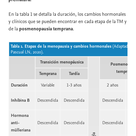
En la tabla 1 se detalla la duración, los cambios hormonales
y clínicos que se pueden encontrar en cada etapa de la TM y
de la
posmenopausia temprana
.
Tabla 1. Etapas de la menopausia y cambios hormonales
(Adaptada de
Pascual LN, 2020).
Transición menopáusica
Posmenopaus
temprana
Temprana
Tardía
Duración
Variable
1-3 años
2 años
3-6
Inhibina B
Descendida
Descendida
Descendida
desc
Hormona
anti-
Descendida
Descendida
Descendida
desc
mülleriana