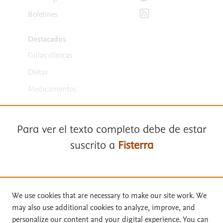
Suscríbete para recibir la
Boletines
Destacados
Guías clínicas
Dietas
Medicamentos
Para ver el texto completo debe de estar
suscrito a
Fisterra
Términos y condiciones
Suscríbase a
Fisterra
We use cookies that are necessary to make our site work. We
Política de privacidad
may also use additional cookies to analyze, improve, and
Solicite una prueba gratuita
personalize our content and your digital experience. You can
Copyright ©
2026
Elsevier España SLU, sus licenciantes y