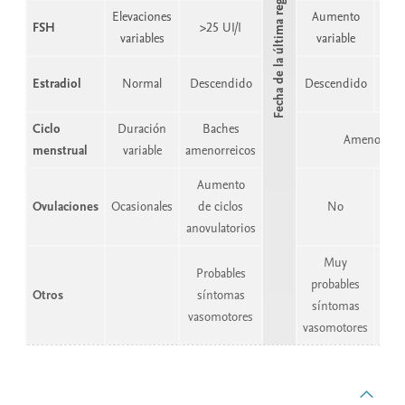
Fecha de la última regla
Elevaciones
Aumento
Ele
FSH
>25 UI/I
variables
variable
es
Des
Estradiol
Normal
Descendido
Descendido
es
Ciclo
Duración
Baches
Amenorrea
menstrual
variable
amenorreicos
Aumento
Ovulaciones
Ocasionales
de ciclos
No
anovulatorios
Muy
Probables
probables
Otros
síntomas
síntomas
vasomotores
vasomotores