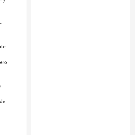
-
nte
mero
n
 de