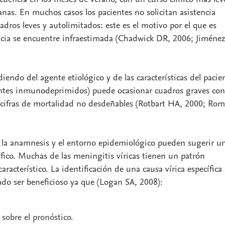
anas. En muchos casos los pacientes no solicitan asistencia
adros leves y autolimitados: este es el motivo por el que es
ncia se encuentre infraestimada (Chadwick DR, 2006; Jiménez
iendo del agente etiológico y de las características del pacie
entes inmunodeprimidos) puede ocasionar cuadros graves con
 cifras de mortalidad no desdeñables (Rotbart HA, 2000; Ro
la anamnesis y el entorno epidemiológico pueden sugerir u
ífico. Muchas de las meningitis víricas tienen un patrón
característico. La identificación de una causa vírica específica
do ser beneficioso ya que (Logan SA, 2008):
sobre el pronóstico.