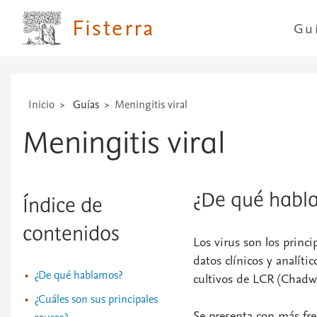
...
Fisterra
Gu
Inicio
Guías
Meningitis viral
Meningitis viral
¿De qué habl
Índice de
contenidos
Los virus son los princi
datos clínicos y analít
¿De qué hablamos?
cultivos de LCR (Chadw
¿Cuáles son sus principales
Se presenta con más fre