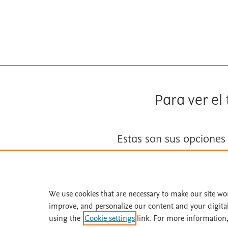
Para ver el
Estas son sus opciones
Suscríbase a
Fisterra
We use cookies that are necessary to make our site wo
Solicite una prueba gratuita
improve, and personalize our content and your digita
using the
Cookie settings
link. For more information,