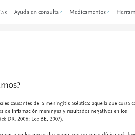
Ayuda en consulta
Medicamentos
Herram
ías
amos?
pales causantes de la meningitis aséptica: aquella que cursa c
icos de inflamación meníngea y resultados negativos en los
ick DR, 2006; Lee BE, 2007).
cuencia en los meses de verano, con un curso clínico más lev