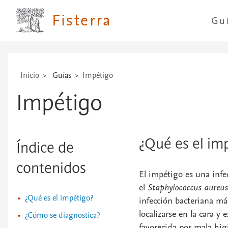
Fisterra
Gu
Inicio
Guías
Impétigo
Impétigo
¿Qué es el im
Índice de
contenidos
El impétigo es una infe
el
Staphylococcus aureus
¿Qué es el impétigo?
infección bacteriana má
localizarse en la cara y
¿Cómo se diagnostica?
favorecida por mala hig