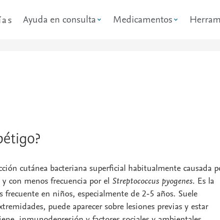
Ayuda en consulta
Medicamentos
Herram
ías
pétigo?
cción cutánea bacteriana superficial habitualmente causada p
y con menos frecuencia por el
Streptococcus pyogenes
. Es la
s frecuente en niños, especialmente de 2-5 años. Suele
 extremidades, puede aparecer sobre lesiones previas y estar
iene, inmunodepresión y factores sociales y ambientales