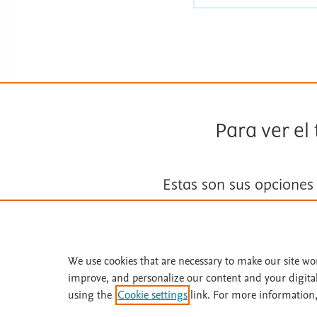
Para ver el
Estas son sus opciones
Suscríbase a
Fisterra
We use cookies that are necessary to make our site wo
Solicite una prueba gratuita
improve, and personalize our content and your digita
using the
Cookie settings
link. For more information,