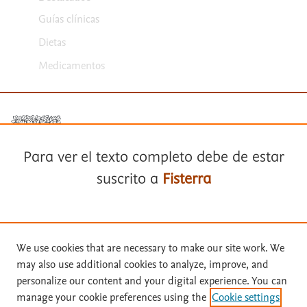
Guías clínicas
Dietas
Medicamentos
Para ver el texto completo debe de estar
suscrito a
Fisterra
Términos y condiciones
Política de privacidad
Suscríbase a
Fisterra
Copyright ©
2026
Elsevier España SLU, sus licenciantes y
We use cookies that are necessary to make our site work. We
colaboradores. Se reservan todos los derechos, incluidos los de minería
may also use additional cookies to analyze, improve, and
de texto y datos, entrenamiento de IA y tecnologías similares. Página
Solicite una prueba gratuita
personalize our content and your digital experience. You can
actualizada en: .
manage your cookie preferences using the
Cookie settings
Este sitio utiliza cookies.
Cookie settings