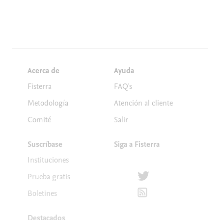
Acerca de
Ayuda
Fisterra
FAQ's
Metodología
Atención al cliente
Comité
Salir
Suscríbase
Siga a Fisterra
Instituciones
Síguenos en Twitter
Prueba gratis
Suscríbete para recibir la
Boletines
Destacados