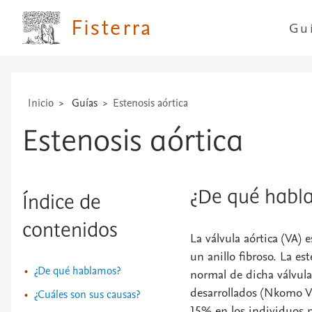
Fisterra
Gu
Inicio
Guías
Estenosis aórtica
Estenosis aórtica
¿De qué habl
Índice de
contenidos
La válvula aórtica (VA)
un anillo fibroso. La es
¿De qué hablamos?
normal de dicha válvula
desarrollados (Nkomo VT
¿Cuáles son sus causas?
15% en los individuos m