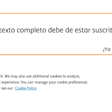
 texto completo debe de estar suscri
¿Ya 
Inicie ses
Id
rk. We may also use additional cookies to analyze,
l experience. You can manage your cookie preferences
 see our
Cookie Policy
al 932 415 960