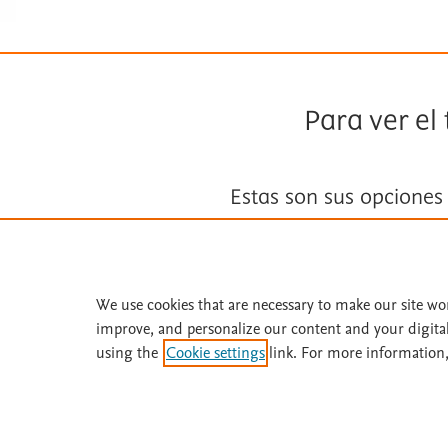
Para ver el
Estas son sus opciones
Suscríbase a
Fisterra
We use cookies that are necessary to make our site wo
Solicite una prueba gratuita
improve, and personalize our content and your digita
using the
Cookie settings
link. For more information,
¿Necesita ayuda o más información? Llame 