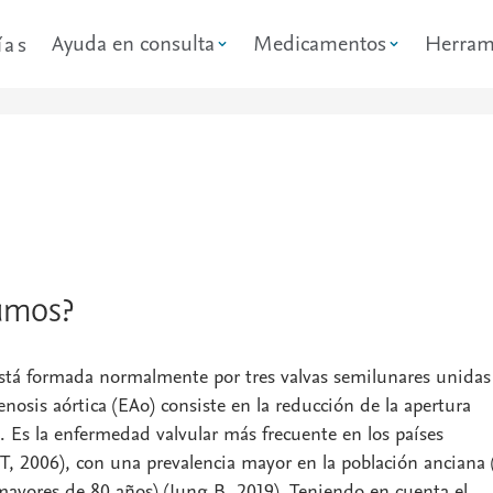
Ayuda en consulta
Medicamentos
Herram
ías
amos?
 está formada normalmente por tres valvas semilunares unidas
tenosis aórtica (EAo) consiste en la reducción de la apertura
. Es la enfermedad valvular más frecuente en los países
, 2006), con una prevalencia mayor en la población anciana 
ayores de 80 años) (Iung B, 2019). Teniendo en cuenta el