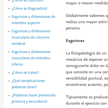
¿Cómo se clasifican?
mayor o menor medida 
¿Cómo se diagnostica?
Globalmente sabemos qu
Esguinces y distensiones de
realiza una mayor activ
miembro superior
persona.
Esguinces y distensiones
musculares de columna
Esguinces
vertebral
Esguinces y distensiones
La fisiopatología de un 
musculares de miembro
mecánica de exponer un
inferior
consiguiente dolor en 
que consiste en una com
¿Cómo se tratan?
sensibilidad puntual, e
¿Qué complicaciones
encontrarse ausente, pa
podemos tener?
¿Podemos hacer prevención
Típicamente se producen
primaria y secundaria?
durante el ejercicio co