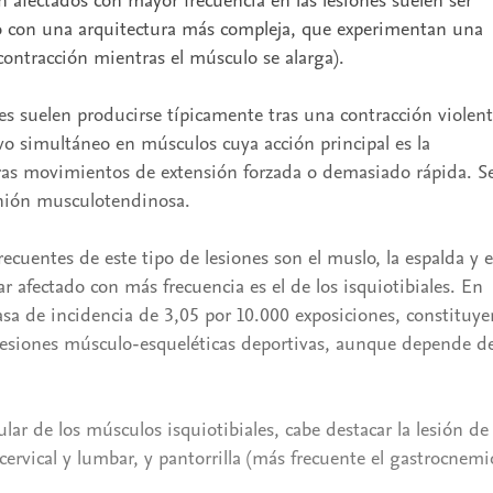
 afectados con mayor frecuencia en las lesiones suelen ser
 o con una arquitectura más compleja, que experimentan una
contracción mientras el músculo se alarga).
s suelen producirse típicamente tras una contracción violen
vo simultáneo en músculos cuya acción principal es la
tras movimientos de extensión forzada o demasiado rápida. S
unión musculotendinosa.
recuentes de este tipo de lesiones son el muslo, la espalda y e
r afectado con más frecuencia es el de los isquiotibiales. En
tasa de incidencia de 3,05 por 10.000 exposiciones, constituy
lesiones músculo-esqueléticas deportivas, aunque depende de
lar de los músculos isquiotibiales, cabe destacar la lesión de
cervical y lumbar, y pantorrilla (más frecuente el gastrocnemi