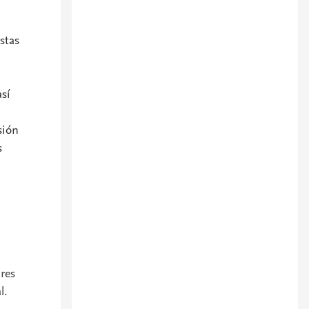
stas
así
sión
s
res
l.