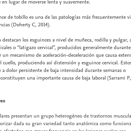
e en lugar de moverse lenta y suavemente.
ince de tobillo es una de las patologías más frecuentemente vi
ncias (Doherty C, 2014).
 destacan los esguinces a nivel de muñeca, rodilla y pulgar, 
icales o “latigazo cervical”, producidos generalmente durante
or un mecanismo de aceleración-deceleración que causa exten
el cuello, produciendo así distensión y esguince cervical. Esto
e a dolor persistente de baja intensidad durante semanas o
 constituyen una importante causa de baja laboral (Sarrami P,
res
lares presentan un grupo heterogéneo de trastornos muscula
tegorizar dada su gran variedad tanto anatómica como funciona