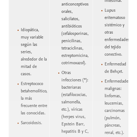
intestinal.
anticonceptivos
Lupus
orales,
eritematoso
salicilatos,
sistémico y
antibióticos
Idiopática,
otras
(cefalosporinas,
muy variable
enfermedades
penicilinas,
según las
del tejido
tetraciclinas,
series,
conectivo.
estreptomicina,
alrededor de la
cotrimoxazol).
Enfermedad
mitad de
de Behçet.
Otras
casos.
infecciones (*):
Enfermedades
Estreptococo
bacterianas
malignas:
betahemolítico,
(estafilococias,
linfomas,
la más
salmonella,
leucemias,
frecuente entre
etc.), víricas
carcinomas
las conocidas.
(herpes virus,
(pulmón,
Sarcoidosis.
Epstein Barr,
páncreas,
hepatitis B y C,
renal, etc.).