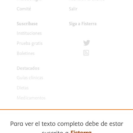
Comité
Salir
Suscríbase
Siga a Fisterra
Instituciones
Síguenos en Twitter
Prueba gratis
Suscríbete para recibir la
Boletines
Destacados
Guías clínicas
Dietas
Medicamentos
Para ver el texto completo debe de estar