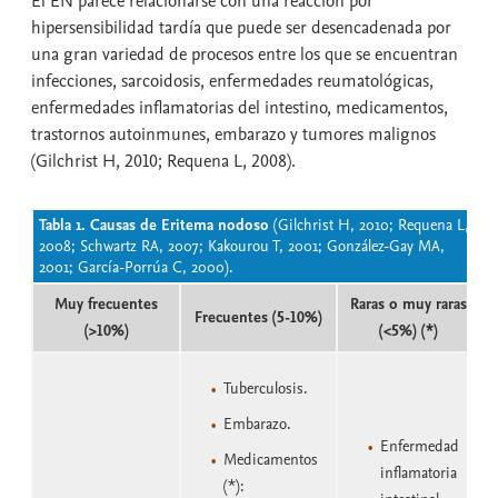
El EN parece relacionarse con una reacción por
hipersensibilidad tardía que puede ser desencadenada por
una gran variedad de procesos entre los que se encuentran
infecciones, sarcoidosis, enfermedades reumatológicas,
enfermedades inflamatorias del intestino, medicamentos,
trastornos autoinmunes, embarazo y tumores malignos
(Gilchrist H, 2010; Requena L, 2008).
Tabla 1. Causas de Eritema nodoso
(Gilchrist H, 2010; Requena L,
2008; Schwartz RA, 2007; Kakourou T, 2001; González-Gay MA,
2001; García-Porrúa C, 2000).
Muy frecuentes
Raras o muy raras
Frecuentes (5-10%)
(>10%)
(<5%) (*)
Tuberculosis.
Embarazo.
Enfermedad
Medicamentos
inflamatoria
(*):