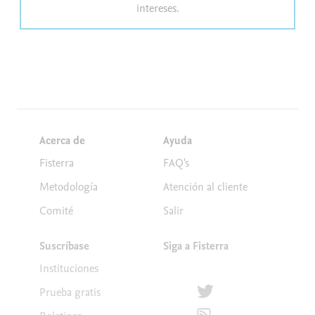
intereses.
Acerca de
Ayuda
Fisterra
FAQ's
Metodología
Atención al cliente
Comité
Salir
Suscríbase
Siga a Fisterra
Instituciones
Síguenos en Twitter
Prueba gratis
Suscríbete para recibir la