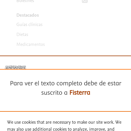
Boletines
Destacados
Guías clínicas
Dietas
Medicamentos
Para ver el texto completo debe de estar
suscrito a
Fisterra
Términos y condiciones
Política de privacidad
Suscríbase a
Fisterra
Copyright ©
2026
Elsevier España SLU, sus licenciantes y
We use cookies that are necessary to make our site work. We
colaboradores. Se reservan todos los derechos, incluidos los de minería
may also use additional cookies to analyze, improve, and