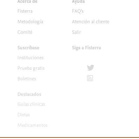
Acerca de
Ayuda
Fisterra
FAQ's
Metodología
Atención al cliente
Comité
Salir
Suscríbase
Siga a Fisterra
Instituciones
Síguenos en Twitter
Prueba gratis
Suscríbete para recibir la
Boletines
Destacados
Guías clínicas
Dietas
Medicamentos