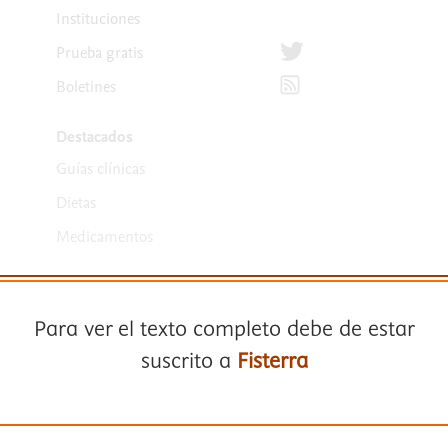
Instituciones
Síguenos en Twitter
Prueba gratis
Suscríbete para recibir la
Boletines
Destacados
Guías clínicas
Dietas
Medicamentos
Para ver el texto completo debe de estar
suscrito a
Fisterra
Términos y condiciones
Suscríbase a
Fisterra