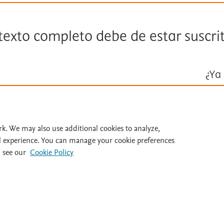
 texto completo debe de estar suscri
¿Ya 
Inicie ses
Id
rk. We may also use additional cookies to analyze,
l experience. You can manage your cookie preferences
 see our
Cookie Policy
al 932 415 960