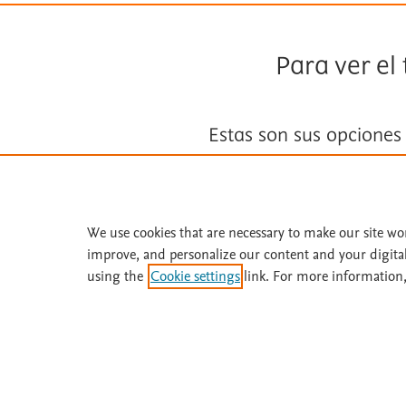
Para ver el
Estas son sus opciones
Suscríbase a
Fisterra
We use cookies that are necessary to make our site wo
Solicite una prueba gratuita
improve, and personalize our content and your digita
using the
Cookie settings
link. For more information,
¿Necesita ayuda o más información? Llame 