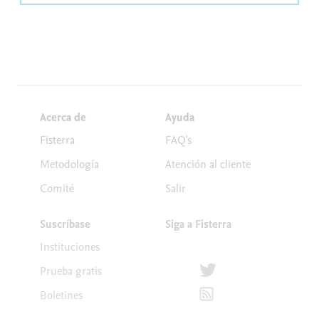
Acerca de
Ayuda
Fisterra
FAQ's
Metodología
Atención al cliente
Comité
Salir
Suscríbase
Siga a Fisterra
Instituciones
Síguenos en Twitter
Prueba gratis
Suscríbete para recibir la
Boletines