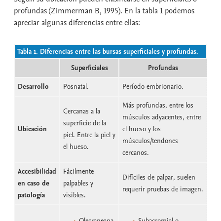
profundas (Zimmerman B, 1995). En la tabla 1 podemos
apreciar algunas diferencias entre ellas:
Tabla 1.
Diferencias entre las bursas superficiales y profundas.
Superficiales
Profundas
Desarrollo
Posnatal.
Período embrionario.
Más profundas, entre los
Cercanas a la
músculos adyacentes, entre
superficie de la
Ubicación
el hueso y los
piel. Entre la piel y
músculos/tendones
el hueso.
cercanos.
Accesibilidad
Fácilmente
Difíciles de palpar, suelen
en caso de
palpables y
requerir pruebas de imagen.
patología
visibles.
Olecraneana.
Subacromial o