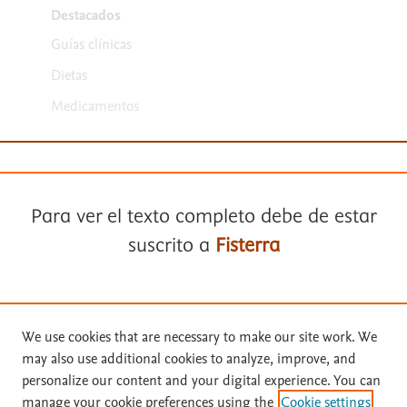
Destacados
Guías clínicas
Dietas
Medicamentos
Para ver el texto completo debe de estar
suscrito a
Fisterra
Términos y condiciones
Política de privacidad
Suscríbase a
Fisterra
We use cookies that are necessary to make our site work. We
Copyright ©
2026
Elsevier España SLU, sus licenciantes y
may also use additional cookies to analyze, improve, and
colaboradores. Se reservan todos los derechos, incluidos los de minería
Solicite una prueba gratuita
personalize our content and your digital experience. You can
de texto y datos, entrenamiento de IA y tecnologías similares. Página
manage your cookie preferences using the
Cookie settings
actualizada en: .