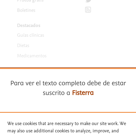
Prueba gratis
Suscríbete para recibir la
Boletines
Destacados
Guías clínicas
Dietas
Medicamentos
Para ver el texto completo debe de estar
suscrito a
Fisterra
Términos y condiciones
Suscríbase a
Fisterra
We use cookies that are necessary to make our site work. We
Política de privacidad
may also use additional cookies to analyze, improve, and
Copyright ©
2026
Elsevier España SLU, sus licenciantes y