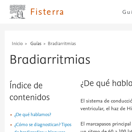
...
Fisterra
Gu
Inicio
Guías
Bradiarritmias
Bradiarritmias
¿De qué habl
Índice de
contenidos
El sistema de conducción
ventricular, el haz de H
¿De qué hablamos?
El marcapasos principal
¿Cómo se diagnostican? Tipos
un ritmo de 60 a 100 la