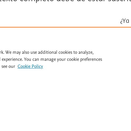
¿Ya 
Inicie ses
Id
rk. We may also use additional cookies to analyze,
l experience. You can manage your cookie preferences
 see our
Cookie Policy
al 932 415 960
Destacados
Ayuda
Guías clínicas
FAQ's
Dietas
Atención al cl
Medicamentos
Salir