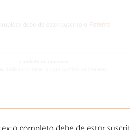
completo debe de estar suscrito a
Fisterra
Conflicto de intereses
es declaran no tener ningún conflicto de intereses.
 texto completo debe de estar suscri