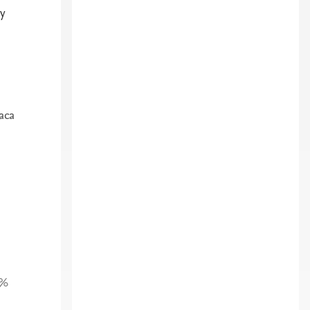
 y
aca
5%