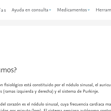
Ayuda en consulta
Medicamentos
Herram
ías
amos?
 fisiológico está constituido por el nódulo sinusal, el auricu
is (ramas izquierda y derecha) y el sistema de Purkinje.
 del corazón es el nódulo sinusal, cuya frecuencia cardiaca ma
tidos por minuto (lpm). El sistema nervioso autónomo contro