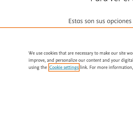
Estas son sus opciones
Suscríbase a
Fisterra
We use cookies that are necessary to make our site wo
Solicite una prueba gratuita
improve, and personalize our content and your digita
using the
Cookie settings
link. For more information,
¿Necesita ayuda o más información? Llame 
Acerca de
Suscríbase
Fisterra
Instituciones
Metodología
Prueba gratis
Comité
Boletines