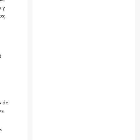
a y
os;
0
s de
va
s