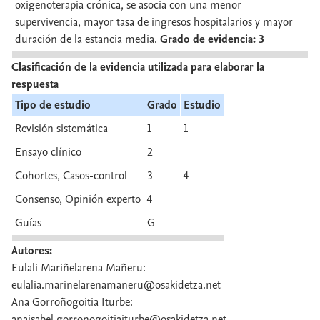
oxigenoterapia crónica, se asocia con una menor
supervivencia, mayor tasa de ingresos hospitalarios y mayor
duración de la estancia media.
Grado de evidencia: 3
Clasificación de la evidencia utilizada para elaborar la
respuesta
Tipo de estudio
Grado
Estudio
Revisión sistemática
1
1
Ensayo clínico
2
Cohortes, Casos-control
3
4
Consenso, Opinión experto
4
Guías
G
Autores:
Eulali Mariñelarena Mañeru:
eulalia.marinelarenamaneru@osakidetza.net
Ana Gorroñogoitia Iturbe:
anaisabel.gorronogoitiaiturbe@osakidetza.net