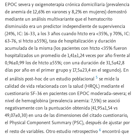
EPOC severa y oxigenoterapia crónica domiciliaria (prevalencia
de anemia de 12,6% en varones y 8,2% en mujeres) demostró
mediante un análisis multivariante que el hematocrito
disminuido era un predictor independiente de supervivencia
(24%, IC: 16-33, a los 3 años cuando htcto era <35%, y 70%, IC:
63-76, si htcto ≥55%), tasa de hospitalización y duración
acumulada de la misma (los pacientes con htcto <35% fueron
hospitalizados un promedio de 1,41±1,24 veces por año frente al
0,96±0,99 los de htcto ≥55%; con una duración de 31,5±42,8
días por año en el primer grupo y 17,5±23,4 en el segundo). En
5
el análisis post-hoc de un estudio poblacional
se mide la
calidad de vida relacionada con la salud (HRQL) mediante el
cuestionario SF-36 en pacientes con EPOC moderada–severa; el
nivel de hemoglobina (prevalencia anemia: 7,5%) se asoció
negativamente con la puntuación obtenida (41,95±1,54 vs
49,07±0,30) en una de las dimensiones del citado cuestionario,
el Physical Component Summary (PSC), después de ajustar por
6
el resto de variables. Otro estudio retrospectivo
encontró que