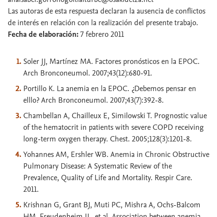
Las autoras de esta respuesta declaran la ausencia de conflictos
de interés en relación con la realización del presente trabajo.
Fecha de elaboración:
7 febrero 2011
Soler JJ, Martínez MA. Factores pronósticos en la EPOC.
Arch Bronconeumol. 2007;43(12):680-91.
Portillo K. La anemia en la EPOC. ¿Debemos pensar en
elllo? Arch Bronconeumol. 2007;43(7):392-8.
Chambellan A, Chailleux E, Similowski T. Prognostic value
of the hematocrit in patients with severe COPD receiving
long-term oxygen therapy. Chest. 2005;128(3):1201-8.
Yohannes AM, Ershler WB. Anemia in Chronic Obstructive
Pulmonary Disease: A Systematic Review of the
Prevalence, Quality of Life and Mortality. Respir Care.
2011.
Krishnan G, Grant BJ, Muti PC, Mishra A, Ochs-Balcom
HM, Freudenheim JL, et al. Association between anemia