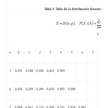
Tabla 3. Tabla de la distribución binomial a
k
n
0
1
2
3
4
5
6
7
8
5
0,031
0,188
0,500
0,812
0,969
6
0,016
0,109
0,344
0,656
0,891
0,984
7
0,008
0,062
0,227
0,500
0,773
0,938
0,992