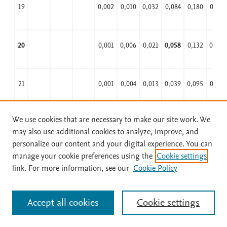
19
0,002
0,010
0,032
0,084
0,180
0,324
20
0,001
0,006
0,021
0,058
0,132
0,252
21
0,001
0,004
0,013
0,039
0,095
0,192
We use cookies that are necessary to make our site work. We
22
0,002
0,008
0,026
0,067
0,143
may also use additional cookies to analyze, improve, and
personalize our content and your digital experience. You can
manage your cookie preferences using the
Cookie settings
23
0,001
0,005
0,017
0,047
0,105
link. For more information, see our
Cookie Policy
24
0,001
0,003
0,011
0,032
0,076
Accept all cookies
Cookie settings