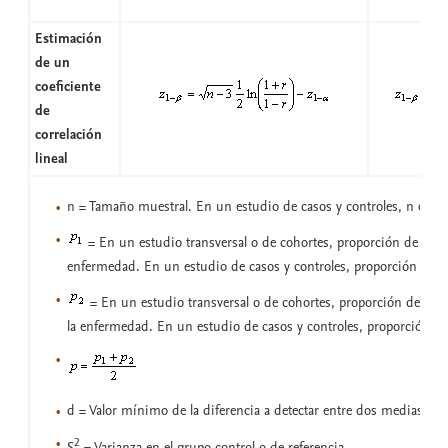
Estimación
de un
coeficiente
de
correlación
lineal
n = Tamaño muestral. En un estudio de casos y controles, n es e
= En un estudio transversal o de cohortes, proporción de expu
enfermedad. En un estudio de casos y controles, proporción de c
= En un estudio transversal o de cohortes, proporción de no 
la enfermedad. En un estudio de casos y controles, proporción de
d = Valor mínimo de la diferencia a detectar entre dos medias
2
S
= Varianza en el grupo control o de referencia