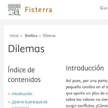
técnicas
Fisterra
Gu
...
Inicio
Bioética
Dilemas
Dilemas
Introducción
Índice de
contenidos
Así pues, por una parte
pequeño cambio en el niv
que aporta un plus de se
Introducción
sobre los valores no si
¿Qué es la jerarquía de
surgir conflictos ¿Cómo