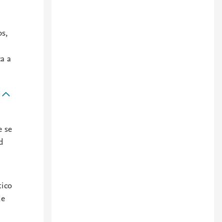
os,
a a
e se
d
tico
de