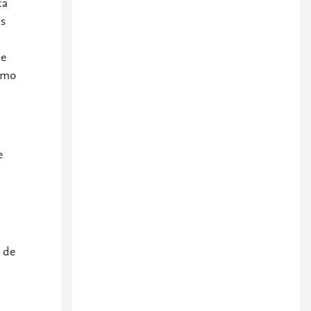
ta
is
ue
omo
e
d de