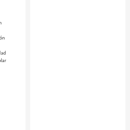
n
ión
dad
lar