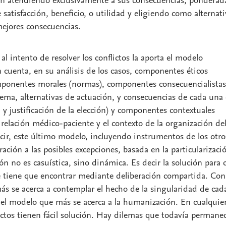
n atendiendo exclusivamente a sus consecuencias, ponderad
satisfacción, beneficio, o utilidad y eligiendo como alternati
mejores consecuencias.
l intento de resolver los conflictos la aporta el modelo
n cuenta, en su análisis de los casos, componentes éticos
omponentes morales (normas), componentes consecuencialistas
blema, alternativas de actuación, y consecuencias de cada una
ón y justificación de la elección) y componentes contextuales
a relación médico-paciente y el contexto de la organización de
ecir, este último modelo, incluyendo instrumentos de los otro
ción a las posibles excepciones, basada en la particularizaci
ión no es casuística, sino dinámica. Es decir la solución para 
e tiene que encontrar mediante deliberación compartida. Con
más se acerca a contemplar el hecho de la singularidad de cad
s el modelo que más se acerca a la humanización. En cualquie
lictos tienen fácil solución. Hay dilemas que todavía permane