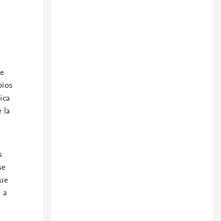
se
pios
ica
 la
s
se
que
 a