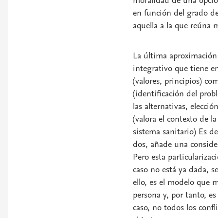
moralidad de una opció
en función del grado de 
aquella a la que reúna 
La última aproximación a
integrativo que tiene e
(valores, principios) c
(identificación del pro
las alternativas, elecci
(valora el contexto de l
sistema sanitario) Es d
dos, añade una considera
Pero esta particularizac
caso no está ya dada, s
ello, es el modelo que 
persona y, por tanto, e
caso, no todos los conf