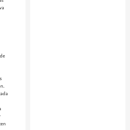
as
va
 de
l
s
ón.
cada
a
r
cen