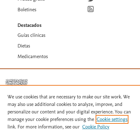
Suscríbete para recibir la
Boletines
Destacados
Guías clínicas
Dietas
Medicamentos
We use cookies that are necessary to make our site work. We
may also use additional cookies to analyze, improve, and
personalize our content and your digital experience. You can
Términos y condiciones
manage your cookie preferences using the
Cookie settings
link. For more information, see our
Cookie Policy
Política de privacidad
Copyright ©
2026
Elsevier España SLU, sus licenciantes y