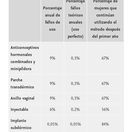
Porcentaje
Porcentaje de
Porcentaje
fallos
mujeres que
anual de
teóricos
continúan
fallos de
anuales
utilizando el
uso
(uso
método después
perfecto)
del primer año
Anticonceptivos
hormonales
9%
0,3%
67%
combinados y
minipíldora
Parche
9%
0,3%
67%
transdérmico
Anillo vaginal
9%
0,3%
67%
Inyectable
6%
0,2%
56%
Implante
0,05%
0,05%
84%
subdérmico