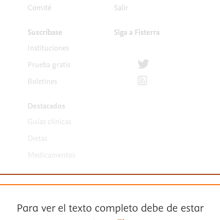
Comité
Salir
Suscríbase
Siga a Fisterra
Instituciones
Síguenos en Twitter
Prueba gratis
Suscríbete para recibir la
Boletines
Destacados
Guías clínicas
Dietas
Medicamentos
Para ver el texto completo debe de estar