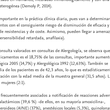
eterogénea (Demoly P, 2014).
mportante en la práctica clínica diaria, pues van a determinar
ntos con el consiguiente riesgo de disminución de eficacia y
e resistencias y de coste. Asimismo, pueden llegar a amenaz
ersensibilidad retardada, anafilaxia).
nsulta valorados en consultas de Alergología, se observa que
dicamentos es el 18,75% de las consultas, importante aument
gica 2005 (14,7%) y Alergológica 1992 (12,63%). También se
ia de los pacientes es de 42,3 años, lo que es estadísticamen
ración con la edad media de la muestra general (31,5 años). L
 mujeres (2:1).
recuentemente asociados a notificación de reacciones adver
alactámicos (39,6 %) -de ellos, en su mayoría amoxicilina-,
teroideos (AINE) (37%), anestésicos locales (5,3%), quinolona