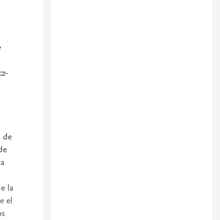
e
cz-
a de
de
ia
e la
e el
os