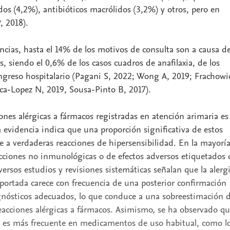
dos (4,2%), antibióticos macrólidos (3,2%) y otros, pero en
 2018).
encias, hasta el 14% de los motivos de consulta son a causa d
, siendo el 0,6% de los casos cuadros de anafilaxia, de los
ingreso hospitalario (Pagani S, 2022; Wong A, 2019; Frachowi
ca-Lopez N, 2019, Sousa-Pinto B, 2017).
iones alérgicas a fármacos registradas en atención arimaria es
a evidencia indica que una proporción significativa de estos
e a verdaderas reacciones de hipersensibilidad. En la mayorí
eacciones no inmunológicas o de efectos adversos etiquetados 
rsos estudios y revisiones sistemáticas señalan que la alerg
ortada carece con frecuencia de una posterior confirmación
ósticos adecuados, lo que conduce a una sobreestimación d
reacciones alérgicas a fármacos. Asimismo, se ha observado qu
as es más frecuente en medicamentos de uso habitual, como l