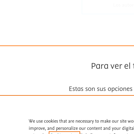
Los autor
Para ver el
Estas son sus opciones
Suscríbase a
Fisterra
We use cookies that are necessary to make our site wo
Solicite una prueba gratuita
improve, and personalize our content and your digita