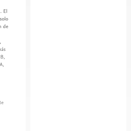
. El
solo
n de
,
más
 B,
A,
te