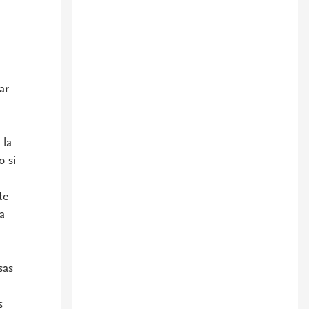
ar
 la
o si
te
a
sas
s