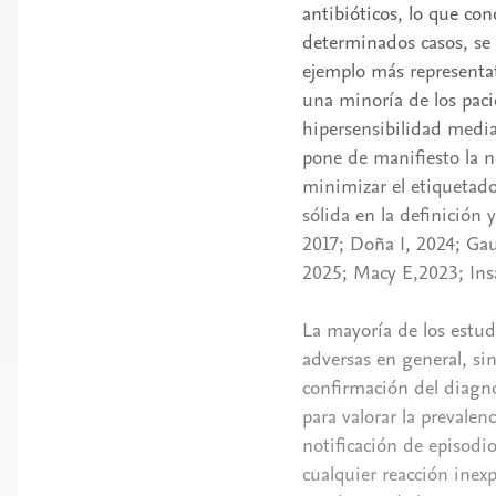
antibióticos, lo que co
determinados casos, se 
ejemplo más representati
una minoría de los paci
hipersensibilidad media
pone de manifiesto la 
minimizar el etiquetado
sólida en la definición
2017; Doña I, 2024; Ga
2025; Macy E,2023; Ins
La mayoría de los estud
adversas en general, s
confirmación del diagnó
para valorar la prevalenc
notificación de episodi
cualquier reacción inex