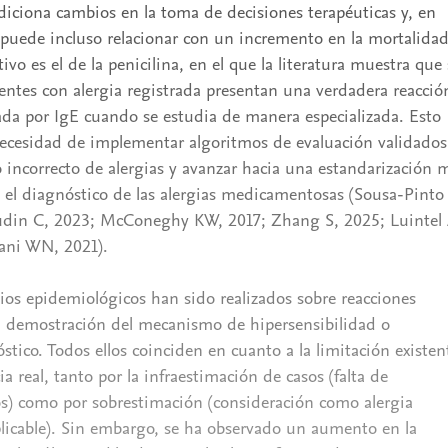
ndiciona cambios en la toma de decisiones terapéuticas y, en
puede incluso relacionar con un incremento en la mortalidad
vo es el de la penicilina, en el que la literatura muestra que 
entes con alergia registrada presentan una verdadera reacció
da por IgE cuando se estudia de manera especializada. Esto
necesidad de implementar algoritmos de evaluación validados
 incorrecto de alergias y avanzar hacia una estandarización 
 y el diagnóstico de las alergias medicamentosas (Sousa-Pinto
udin C, 2023; McConeghy KW, 2017; Zhang S, 2025; Luintel 
ani WN, 2021).
ios epidemiológicos han sido realizados sobre reacciones
in demostración del mecanismo de hipersensibilidad o
stico. Todos ellos coinciden en cuanto a la limitación existen
ia real, tanto por la infraestimación de casos (falta de
os) como por sobrestimación (consideración como alergia
plicable). Sin embargo, se ha observado un aumento en la