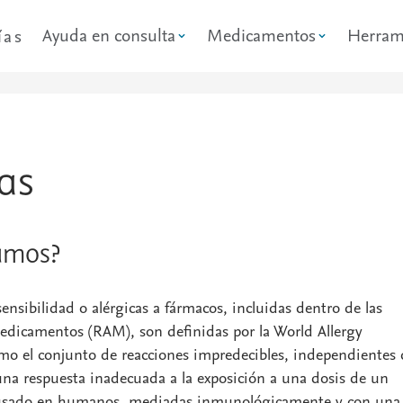
Ayuda en consulta
Medicamentos
Herram
ías
as
amos?
ensibilidad o alérgicas a fármacos, incluidas dentro de las
edicamentos (RAM), son definidas por la World Allergy
o el conjunto de reacciones impredecibles, independientes 
 una respuesta inadecuada a la exposición a una dosis de un
usado en humanos, mediadas inmunológicamente y con una