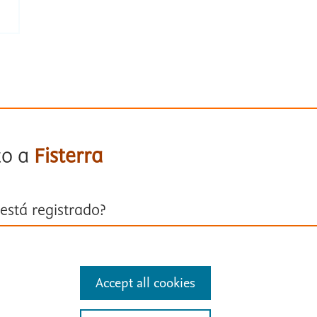
to a
Fisterra
está registrado?
ión con su cuenta personal
Accept all cookies
entificarse