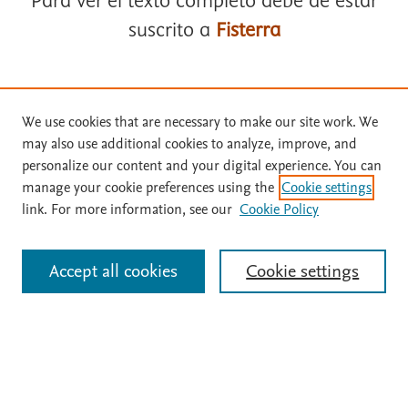
Para ver el texto completo debe de estar
suscrito a
Fisterra
Suscríbase a
Fisterra
We use cookies that are necessary to make our site work. We
may also use additional cookies to analyze, improve, and
Términos y condiciones
Solicite una prueba gratuita
personalize our content and your digital experience. You can
manage your cookie preferences using the
Cookie settings
Política de privacidad
link. For more information, see our
Cookie Policy
Inicie sesión con su cuenta personal
Copyright ©
2026
Elsevier España SLU, sus licenciantes y
colaboradores. Se reservan todos los derechos, incluidos los de minería
de texto y datos, entrenamiento de IA y tecnologías similares. Página
Accept all cookies
Cookie settings
Identificarse
actualizada en: .
Este sitio utiliza cookies.
Cookie settings