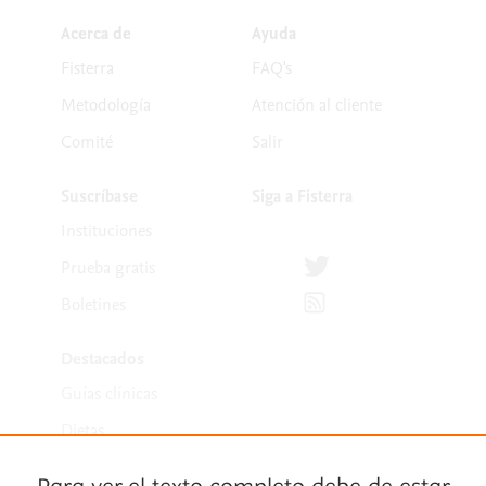
Acerca de
Ayuda
Fisterra
FAQ's
Metodología
Atención al cliente
Comité
Salir
Suscríbase
Siga a Fisterra
Instituciones
Síguenos en Twitter
Prueba gratis
Suscríbete para recibir la
Boletines
Destacados
Guías clínicas
Dietas
Medicamentos