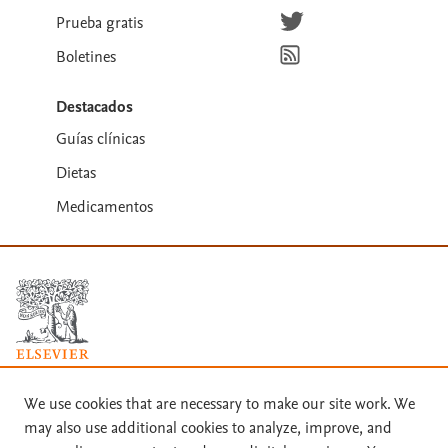
Síguenos en Twitter
Prueba gratis
Suscríbete para recibir la
Boletines
Destacados
Guías clínicas
Dietas
Medicamentos
Términos y condiciones
We use cookies that are necessary to make our site work. We
may also use additional cookies to analyze, improve, and
Política de privacidad