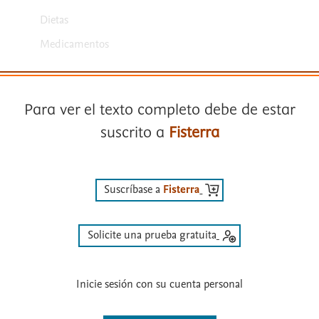
Dietas
Medicamentos
Para ver el texto completo debe de estar
suscrito a
Fisterra
Términos y condiciones
Suscríbase a
Fisterra
Política de privacidad
Copyright ©
2026
Elsevier España SLU, sus licenciantes y
Solicite una prueba gratuita
colaboradores. Se reservan todos los derechos, incluidos los de minería
de texto y datos, entrenamiento de IA y tecnologías similares. Página
actualizada en: .
Inicie sesión con su cuenta personal
Este sitio utiliza cookies.
Configuración de cookies