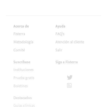
Acerca de
Ayuda
Fisterra
FAQ's
Metodología
Atención al cliente
Comité
Salir
Suscríbase
Siga a Fisterra
Instituciones
Síguenos en Twitter
Prueba gratis
Suscríbete para recibir la
Boletines
Destacados
Guías clínicas